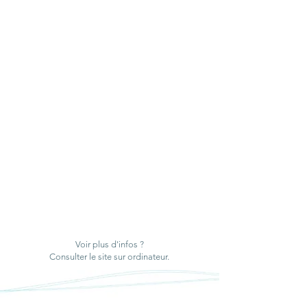
dans la Tourbière de
Jouvion : une vitri
Jouvion
pour des résultats
Voir plus d'infos ?
Consulter le site sur ordinateur.