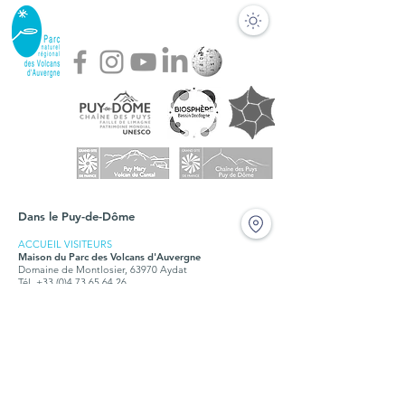
Dans le Puy-de-Dôme
ACCUEIL VISITEURS
Maison du Parc des Volcans d'Auvergne
Domaine de Montlosier, 63970 Aydat
Tél. +33 (0)4 73 65 64 26
Fermé durant les travaux en 2024 et 2025
BUREAUX
Syndicat mixte du Parc des Volcans d'Auvergne
Montlosier, 63970 Aydat
Tél.
+33 (0)4 73 65 64 00
Ouvert tous les jours, du lundi au vendredi, de 9h à
12h30 et de 14h à 17h15