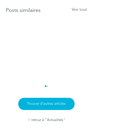
Voir tout
Posts similaires
Trouver d'autres articles
< retour à "Actualités"
Un papillon rare
Tourbière de