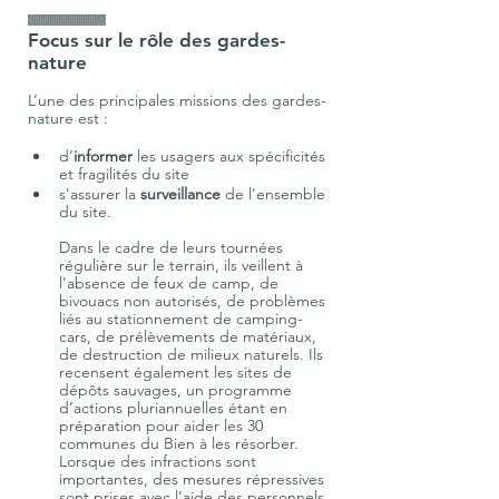
IIIIIIIIIIIIIIIIIIIIIIIIIIIIIIIIIII
Focus sur le rôle des gardes-
nature
L’une des principales missions des gardes-
d’
informer 
les usagers aux spécificités 
et fragilités du site
s'assurer la 
surveillance 
de l'ensemble 
du site. 

Dans le cadre de leurs tournées 
régulière sur le terrain,
ils veillent à 
l'absence de feux de camp, de 
bivouacs non autorisés, de problèmes 
liés au stationnement de camping-
cars, de prélèvements de matériaux, 
de destruction de milieux naturels. Ils 
recensent également les sites de 
dépôts sauvages, un programme 
d’actions pluriannuelles étant en 
préparation pour aider les 30 
communes du Bien à les résorber. 
Lorsque des infractions sont 
importantes, des mesures répressives 
sont prises avec l’aide des personnels 