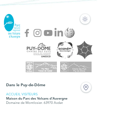
Dans le Puy-de-Dôme
ACCUEIL VISITEURS
Maison du Parc des Volcans d'Auvergne
Domaine de Montlosier, 63970 Aydat
Tél. +33 (0)4 73 65 64 26
Fermé durant les travaux en 2024 et 2025
BUREAUX
Syndicat mixte du Parc des Volcans d'Auvergne
Montlosier, 63970 Aydat