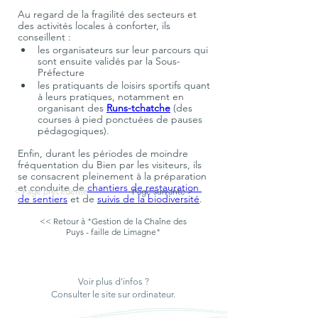
Au regard de la fragilité des secteurs et 
des activités locales à conforter, ils 
conseillent :
les organisateurs sur leur parcours qui 
sont ensuite validés par la Sous- 
Préfecture
les pratiquants de loisirs sportifs quant 
à leurs pratiques, notamment en 
organisant des 
Runs-tchatche
 (des 
courses à pied ponctuées de pauses 
pédagogiques).
Enfin, durant les périodes de moindre 
fréquentation du Bien par les visiteurs, ils 
se consacrent pleinement à la préparation 
et conduite de 
chantiers de restauration 
< Page précédente
Page suivante >
de sentiers
 et de 
suivis de la biodiversité
.
<< Retour à "Gestion de la Chaîne des
Puys - faille de Limagne"
Voir plus d'infos ?
Consulter le site sur ordinateur.