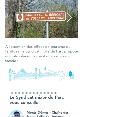
A l'attention des offices de tourisme du
Panneau d’entrée dans le
Panneau péda
territoire, le Syndicat mixte du Parc propose
Parc naturel régional des
bord du lac Se
une vitrophanie pouvant être installée en
façade :
Volcans d’Auvergne ©
SMPNRVA
SMPNRVA
IIIIIIIIIIIIIIIIIIIIIIIIIIIIIIIIIIIIIIIIIIIIIIIIIIIIIIIIIIIII
Le Syndicat mixte du Parc
vous conseille
Monts Dômes - Chaîne des
Puys - faille de Limagne