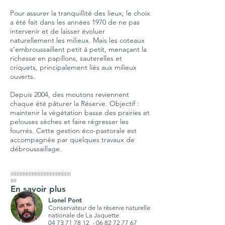
Pour assurer la tranquillité des lieux, le choix
a été fait dans les années 1970 de ne pas
intervenir et de laisser évoluer
naturellement les milieux. Mais les coteaux
s’embroussaillent petit à petit, menaçant la
richesse en papillons, sauterelles et
criquets, principalement liés aux milieux
ouverts.
Depuis 2004, des moutons reviennent
chaque été pâturer la Réserve. Objectif :
maintenir la végétation basse des prairies et
pelouses sèches et faire régresser les
fourrés.
Cette gestion éco-pastorale est
accompagnée par quelques travaux de
débroussaillage
.
IIIIIIIIIIIIIIIIIIIIIIIIIIIIIIIIIIIIIIII
IIII
En savoir plus
Lionel Pont
Conservateur de la réserve naturelle
nationale de La Jaquette
04 73 71 78 12
-
06 82 72 77 67