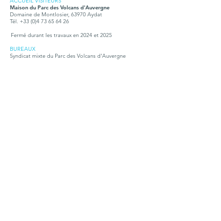
ACCUEIL VISITEURS
Maison du Parc des Volcans d'Auvergne
Domaine de Montlosier, 63970 Aydat
Tél. +33 (0)4 73 65 64 26
Fermé durant les travaux en 2024 et 2025
BUREAUX
Syndicat mixte du Parc des Volcans d'Auvergne
Montlosier, 63970 Aydat
Tél.
+33 (0)4 73 65 64 00
Ouvert tous les jours, du lundi au vendredi, de 9h à
12h30 et de 14h à 17h15
Dans le Cantal
ACCUEIL VISITEURS
Maison du tourisme et du Parc
Place de l'hôtel de ville,15300 Murat
Tél. + 33 (0)4 71 20 09 47
Ouvert :
hors vacances scolaires : tous les jours, sauf jeudi et
dimanche, de 10h à12h30 et de 14h à 18h
petites vacances scolaires : de 9h à 12h et de 14h à17h
juillet et août : du lundi au samedi, de 9h30 à 18h, le
dimanche de 9h30 à 12h30
BUREAUX
Syndicat mixte du Parc des Volcans d'Auvergne
Place de l'hôtel de ville,15300 Murat
Tél. +
33 (0)4 71 20 22 10