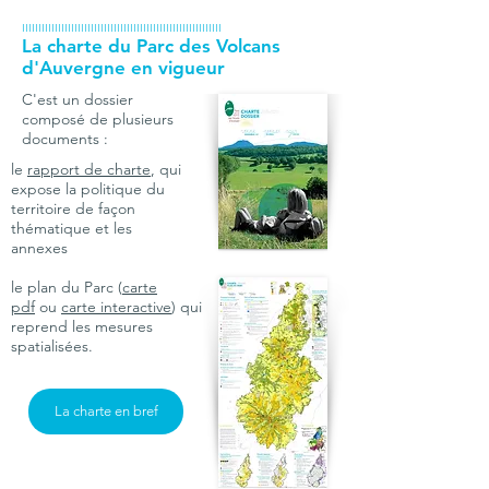
IIIIIIIIIIIIIIIIIIIIIIIIIIIIIIIIIIIIIIIIIIIIIIIIIIIIIIIIIIIII
La charte du Parc des Volcans
d'Auvergne en vigueur
C'est un dossier
composé de plusieurs
documents :
le
rapport de charte
, qui
expose la politique du
territoire de façon
thématique et les
annexes
le plan du Parc (
carte
pdf
ou
carte interactive
) qui
reprend les mesures
spatialisées.
La charte en bref