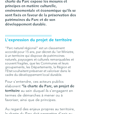
charte du Parc expose les mesures et
principes en matière culturelle,
environnementale et économique qu'ils se
sont fixés en faveur de la préservation des
patrimoines du Parc et de son
développement durable.
IIIIIIIIIIIIIIIIIIIIIIIIIIIIIIIIIIIIIIIIIIIIIIIIIIIIIIIIIIIII
L'expression du projet de territoire
"Parc naturel régional" est un
classement
accordé pour 15 ans, par décret du 1er Ministre,
à un territoire qui dispose de patrimoines
naturels, paysagers et culturels remarquables et
souvent fragiles, que les Communes et leurs
groupements, les Départements, la Région et
l'Etat souhaitent préserver et valoriser dans le
cadre du développement local durable.
Pour s'entendre, ces acteurs publics
élaborent
"la charte du Parc, un projet de
territoire
au sein duquel ils s'engagent en
termes de démarches à mener ou à
favoriser, ainsi que de principes.
Au regard des enjeux propres au territoire,
la charte du Parc doit permettre d'agir au