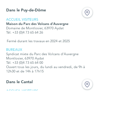
Dans le Puy-de-Dôme
ACCUEIL VISITEURS
Maison du Parc des Volcans d'Auvergne
Domaine de Montlosier, 63970 Aydat
Tél. +33 (0)4 73 65 64 26
Fermé durant les travaux en 2024 et 2025
BUREAUX
Syndicat mixte du Parc des Volcans d'Auvergne
Montlosier, 63970 Aydat
Tél.
+33 (0)4 73 65 64 00
Ouvert tous les jours, du lundi au vendredi, de 9h à
12h30 et de 14h à 17h15
Dans le Cantal
ACCUEIL VISITEURS
Maison du tourisme et du Parc
Place de l'hôtel de ville,15300 Murat
Tél. + 33 (0)4 71 20 09 47
Ouvert :
hors vacances scolaires : tous les jours, sauf jeudi et
dimanche, de 10h à12h30 et de 14h à 18h
petites vacances scolaires : de 9h à 12h et de 14h à17h
juillet et août : du lundi au samedi, de 9h30 à 18h, le
dimanche de 9h30 à 12h30