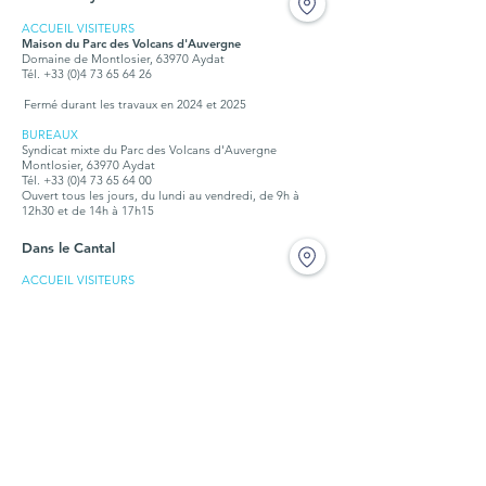
ACCUEIL VISITEURS
Maison du Parc des Volcans d'Auvergne
Domaine de Montlosier, 63970 Aydat
Tél. +33 (0)4 73 65 64 26
Fermé durant les travaux en 2024 et 2025
BUREAUX
Syndicat mixte du Parc des Volcans d'Auvergne
Montlosier, 63970 Aydat
Tél.
+33 (0)4 73 65 64 00
Ouvert tous les jours, du lundi au vendredi, de 9h à
12h30 et de 14h à 17h15
Dans le Cantal
ACCUEIL VISITEURS
Maison du tourisme et du Parc
Place de l'hôtel de ville,15300 Murat
Tél. + 33 (0)4 71 20 09 47
Ouvert :
hors vacances scolaires : tous les jours, sauf jeudi et
dimanche, de 10h à12h30 et de 14h à 18h
petites vacances scolaires : de 9h à 12h et de 14h à17h
juillet et août : du lundi au samedi, de 9h30 à 18h, le
dimanche de 9h30 à 12h30
BUREAUX
Syndicat mixte du Parc des Volcans d'Auvergne