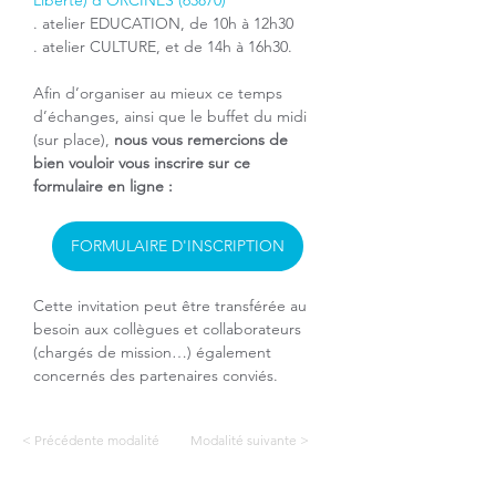
Liberté) d’
ORCINES (63870)
. atelier EDUCATION, de 10h à 12h30
. atelier CULTURE, et de 14h à 16h30.    
Afin d’organiser au mieux ce temps 
d’échanges, ainsi que le buffet du midi 
(sur place), 
nous vous remercions de 
bien vouloir vous inscrire sur ce 
formulaire en ligne :
FORMULAIRE D'INSCRIPTION
Cette invitation peut être transférée au 
besoin aux collègues et collaborateurs 
(chargés de mission…) également 
concernés des partenaires conviés.
< Précédente modalité
Modalité suivante >