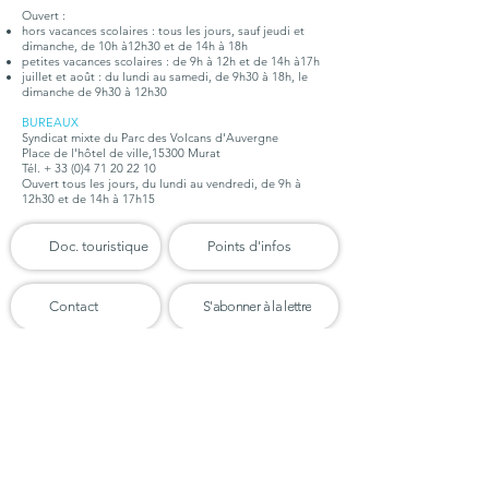
Ouvert :
hors vacances scolaires : tous les jours, sauf jeudi et
dimanche, de 10h à12h30 et de 14h à 18h
petites vacances scolaires : de 9h à 12h et de 14h à17h
juillet et août : du lundi au samedi, de 9h30 à 18h, le
dimanche de 9h30 à 12h30
BUREAUX
Syndicat mixte du Parc des Volcans d'Auvergne
Place de l'hôtel de ville,15300 Murat
Tél. +
33 (0)4 71 20 22 10
Ouvert tous les jours, du lundi au vendredi, de 9h à
12h30 et de 14h à 17h15
Doc. touristique
Points d'infos
Contact
S'abonner à la lettre
Organigramme
Emploi - Stages
Téléchargements
Marchés publics
Charte du Parc
Presse