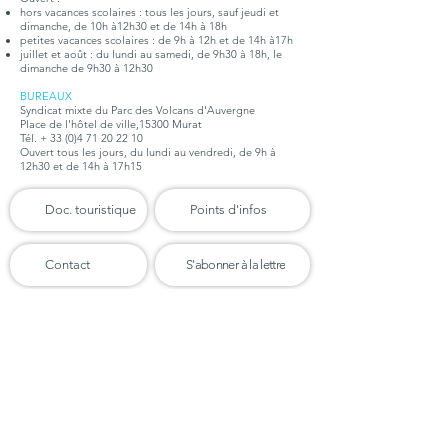
hors vacances scolaires : tous les jours, sauf jeudi et
dimanche, de 10h à12h30 et de 14h à 18h
petites vacances scolaires : de 9h à 12h et de 14h à17h
juillet et août : du lundi au samedi, de 9h30 à 18h, le
dimanche de 9h30 à 12h30
BUREAUX
Syndicat mixte du Parc des Volcans d'Auvergne
Place de l'hôtel de ville,15300 Murat
Tél. +
33 (0)4 71 20 22 10
Ouvert tous les jours, du lundi au vendredi, de 9h à
12h30 et de 14h à 17h15
Doc. touristique
Points d'infos
Contact
S'abonner à la lettre
Organigramme
Emploi - Stages
Téléchargements
Marchés publics
Charte du Parc
Presse