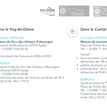
ns le Puy-de-Dôme
Dans le Cantal
CUEIL VISITEURS
ACCUEIL VISITEUR
ison du Parc des Volcans d'Auvergne
Maison du tourism
aine de Montlosier, 63970 Aydat
Place de l'hôtel de 
. +33 (0)4 73 65 64 26
Tél. + 33 (0)4 71 20
Ouvert :
rmé durant les travaux en 2024 et 2025
hors vacances scolai
dimanche, de 10h à
REAUX
petites vacances sc
dicat mixte du Parc des Volcans d'Auvergne
juillet et août : du
tlosier, 63970 Aydat
dimanche de 9h30 
. +33 (0)4 73 65 64 00
ert tous les jours, du lundi au vendredi, de 9h à
BUREAUX
30 et de 14h à 17h15
Syndicat mixte du 
Place de l'hôtel de 
Tél. + 33 (0)4 71 20
Ouvert tous les jou
et de 14h à 17h15