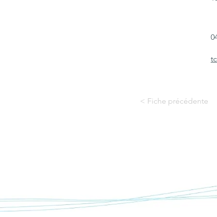
0
t
< Fiche précédente