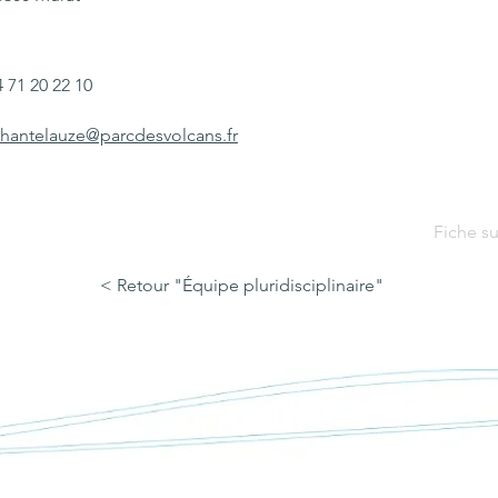
4 71 20 22 10
chantelauze@parcdesvolcans.fr
Fiche su
< Retour "Équipe pluridisciplinaire"