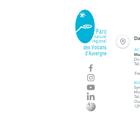
Da
AC
Ma
Dom
Tél
Fe
BU
Syn
Mon
Tél
Ouv
12h