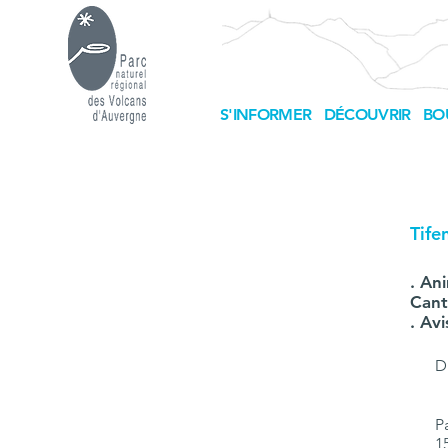
S'INFORMER
DÉCOUVRIR
BO
Tife
. An
Cant
. Av
D
P
1