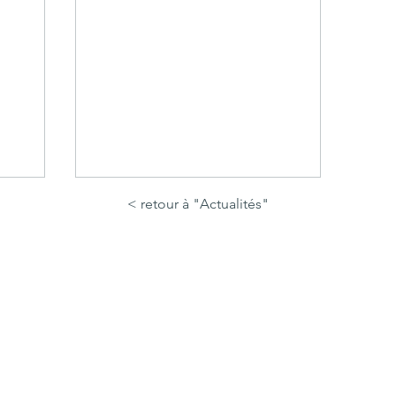
< retour à "Actualités"
de
Un hot spot pour la vipère
péliade dans la Réserve de
Chastreix-Sancy