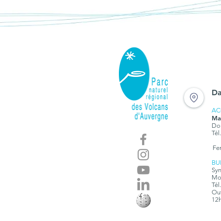
Da
AC
Ma
Dom
Tél
Fe
BU
Syn
Mon
Tél
Ouv
12h