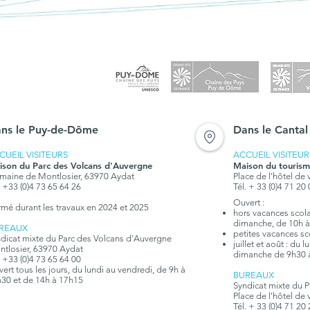
ns le Puy-de-Dôme
Dans le Cantal
CUEIL VISITEURS
ACCUEIL VISITEUR
ison du Parc des Volcans d'Auvergne
Maison du tourism
aine de Montlosier, 63970 Aydat
Place de l'hôtel de 
. +33 (0)4 73 65 64 26
Tél. + 33 (0)4 71 20
Ouvert :
rmé durant les travaux en 2024 et 2025
hors vacances scolai
dimanche, de 10h à
REAUX
petites vacances sc
dicat mixte du Parc des Volcans d'Auvergne
juillet et août : du
tlosier, 63970 Aydat
dimanche de 9h30 
. +33 (0)4 73 65 64 00
ert tous les jours, du lundi au vendredi, de 9h à
BUREAUX
30 et de 14h à 17h15
Syndicat mixte du 
Place de l'hôtel de 
Tél. + 33 (0)4 71 20