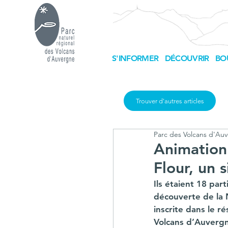
S'INFORMER
DÉCOUVRIR
BO
Trouver d'autres articles
Parc des Volcans d'Au
Animation 
Flour, un 
Ils étaient 18 par
découverte de la N
inscrite dans le r
Volcans d’Auverg