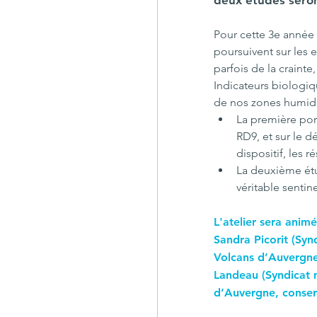
deux études seron
Pour cette 3e année 
poursuivent sur les 
parfois de la crainte
Indicateurs biologiq
de nos zones humide
La première port
RD9, et sur le 
dispositif, les r
La deuxième étu
véritable sentin
L'atelier sera anim
Sandra Picorit (Syn
Volcans d’Auvergne,
Landeau (Syndicat 
d’Auvergne, conserv