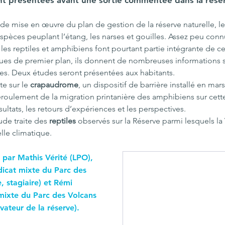
t présentées avant une sortie commentée dans la rése
de mise en œuvre du plan de gestion de la réserve naturelle, le
espèces peuplant l’étang, les narses et gouilles. Assez peu conn
, les reptiles et amphibiens font pourtant partie intégrante de c
ues de premier plan, ils donnent de nombreuses informations su
s. Deux études seront présentées aux habitants.
e sur le 
crapaudrome
, un dispositif de barrière installé en mar
déroulement de la migration printanière des amphibiens sur cett
ésultats, les retours d’expériences et les perspectives.
de traite des 
reptiles 
observés sur la Réserve parmi lesquels la 
elle climatique.
é par Mathis Vérité (LPO), 
dicat mixte du Parc des 
 stagiaire) et Rémi 
mixte du Parc des Volcans 
ateur de la réserve).