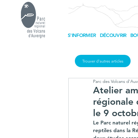
S'INFORMER
DÉCOUVRIR
BO
Trouver d'autres articles
Parc des Volcans d'Au
Atelier am
régionale 
le 9 octo
Le Parc naturel r
reptiles dans la R