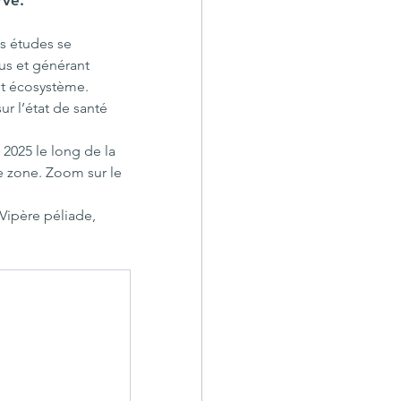
rve.
s études se 
us et générant 
et écosystème. 
r l’état de santé 
s 2025 le long de la 
e zone. Zoom sur le 
Vipère péliade, 