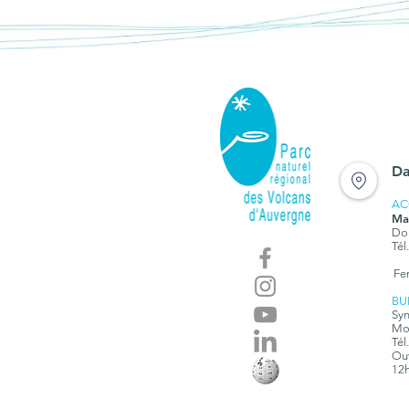
Da
AC
Ma
Dom
Tél
Fe
BU
Syn
Mon
Tél
Ouv
12h