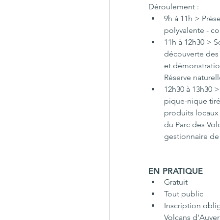
Déroulement :
9h à 11h > Prése
polyvalente - c
11h à 12h30 > Sor
découverte des r
et démonstration
Réserve naturel
12h30 à 13h30 >
pique-nique tir
produits locaux 
du Parc des Vol
gestionnaire de 
EN PRATIQUE
Gratuit 
Tout public
Inscription obli
Volcans d'Auverg