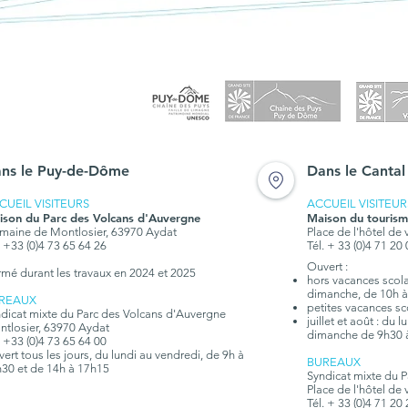
ns le Puy-de-Dôme
Dans le Cantal
CUEIL VISITEURS
ACCUEIL VISITEUR
ison du Parc des Volcans d'Auvergne
Maison du tourism
aine de Montlosier, 63970 Aydat
Place de l'hôtel de 
. +33 (0)4 73 65 64 26
Tél. + 33 (0)4 71 20
Ouvert :
rmé durant les travaux en 2024 et 2025
hors vacances scolai
dimanche, de 10h à
REAUX
petites vacances sc
dicat mixte du Parc des Volcans d'Auvergne
juillet et août : du
tlosier, 63970 Aydat
dimanche de 9h30 
. +33 (0)4 73 65 64 00
ert tous les jours, du lundi au vendredi, de 9h à
BUREAUX
30 et de 14h à 17h15
Syndicat mixte du 
Place de l'hôtel de 
Tél. + 33 (0)4 71 20