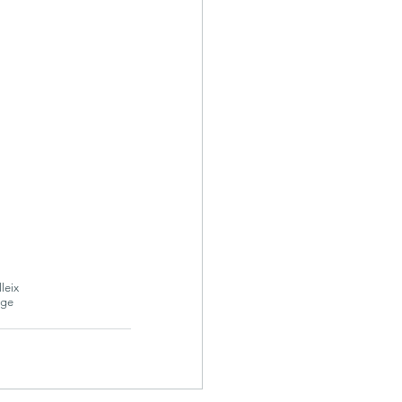
leix
age