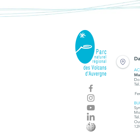
Da
AC
Ma
Dom
Tél
Fe
BU
Syn
Mon
Tél
Ouv
12h