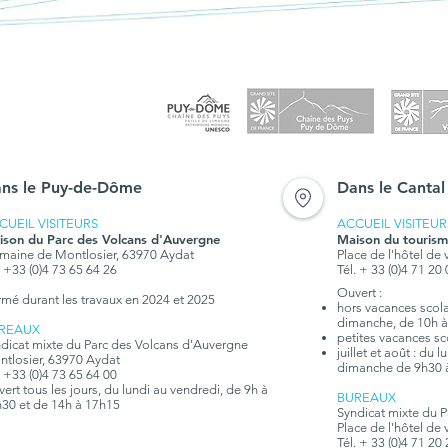
ns le Puy-de-Dôme
Dans le Cantal
CUEIL VISITEURS
ACCUEIL VISITEUR
ison du Parc des Volcans d'Auvergne
Maison du tourism
aine de Montlosier, 63970 Aydat
Place de l'hôtel de 
. +33 (0)4 73 65 64 26
Tél. + 33 (0)4 71 20
Ouvert :
rmé durant les travaux en 2024 et 2025
hors vacances scolai
dimanche, de 10h à
REAUX
petites vacances sc
dicat mixte du Parc des Volcans d'Auvergne
juillet et août : du
tlosier, 63970 Aydat
dimanche de 9h30 
. +33 (0)4 73 65 64 00
ert tous les jours, du lundi au vendredi, de 9h à
BUREAUX
30 et de 14h à 17h15
Syndicat mixte du 
Place de l'hôtel de 
Tél. + 33 (0)4 71 20