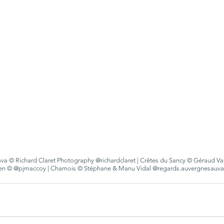
va © Richard Claret Photography @richardclaret | Crêtes du Sancy © Géraud Val
alien © @pjmaccoy | Chamois © Stéphane & Manu Vidal @regards.auvergnesauv