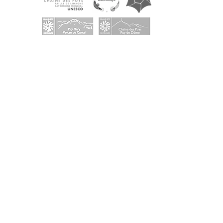
Dans le Puy-de-Dôme
ACCUEIL VISITEURS
Maison du Parc des Volcans d'Auvergne
Domaine de Montlosier, 63970 Aydat
Tél. +33 (0)4 73 65 64 26
Fermé durant les travaux en 2024 et 2025
BUREAUX
Syndicat mixte du Parc des Volcans d'Auvergne
Montlosier, 63970 Aydat
Tél.
+33 (0)4 73 65 64 00
Ouvert tous les jours, du lundi au vendredi, de 9h à
12h30 et de 14h à 17h15
Dans le Cantal
ACCUEIL VISITEURS
Maison du tourisme et du Parc
Place de l'hôtel de ville,15300 Murat
Tél. + 33 (0)4 71 20 09 47
Ouvert :