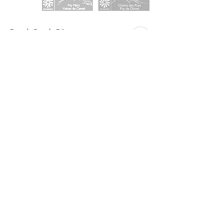
Dans le Puy-de-Dôme
ACCUEIL VISITEURS
Maison du Parc des Volcans d'Auvergne
Domaine de Montlosier, 63970 Aydat
Tél. +33 (0)4 73 65 64 26
Fermé durant les travaux en 2024 et 2025
BUREAUX
Syndicat mixte du Parc des Volcans d'Auvergne
Montlosier, 63970 Aydat
Tél.
+33 (0)4 73 65 64 00
Ouvert tous les jours, du lundi au vendredi, de 9h à
12h30 et de 14h à 17h15
Dans le Cantal
ACCUEIL VISITEURS
Maison du tourisme et du Parc
Place de l'hôtel de ville,15300 Murat
Tél. + 33 (0)4 71 20 09 47
Ouvert :
hors vacances scolaires : tous les jours, sauf jeudi et
dimanche, de 10h à12h30 et de 14h à 18h
petites vacances scolaires : de 9h à 12h et de 14h à17h