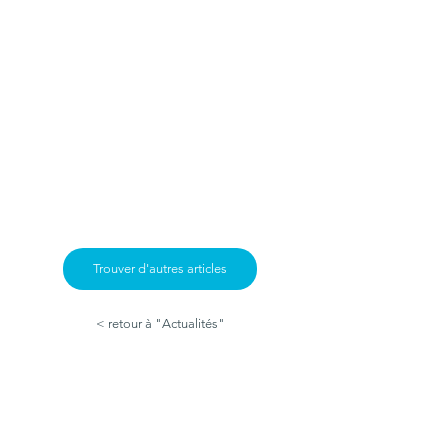
Trouver d'autres articles
< retour à "Actualités"
Pour inventer le Parc de
2043, à vous la parole !