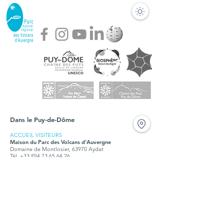
Dans le Puy-de-Dôme
ACCUEIL VISITEURS
Maison du Parc des Volcans d'Auvergne
Domaine de Montlosier, 63970 Aydat
Tél. +33 (0)4 73 65 64 26
Fermé durant les travaux en 2024 et 2025
BUREAUX
Syndicat mixte du Parc des Volcans d'Auvergne
Montlosier, 63970 Aydat
Tél.
+33 (0)4 73 65 64 00
Ouvert tous les jours, du lundi au vendredi, de 9h à
12h30 et de 14h à 17h15