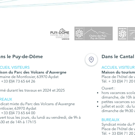
ns le Puy-de-Dôme
Dans le Cantal
CUEIL VISITEURS
ACCUEIL VISITEUR
ison du Parc des Volcans d'Auvergne
Maison du tourism
aine de Montlosier, 63970 Aydat
Place de l'hôtel de 
. +33 (0)4 73 65 64 26
Tél. + 33 (0)4 71 20
Ouvert :
rmé durant les travaux en 2024 et 2025
hors vacances scolai
dimanche, de 10h à
REAUX
petites vacances sc
dicat mixte du Parc des Volcans d'Auvergne
juillet et août : du
tlosier, 63970 Aydat
dimanche de 9h30 
. +33 (0)4 73 65 64 00
ert tous les jours, du lundi au vendredi, de 9h à
BUREAUX
30 et de 14h à 17h15
Syndicat mixte du 
Place de l'hôtel de 
Tél. + 33 (0)4 71 20