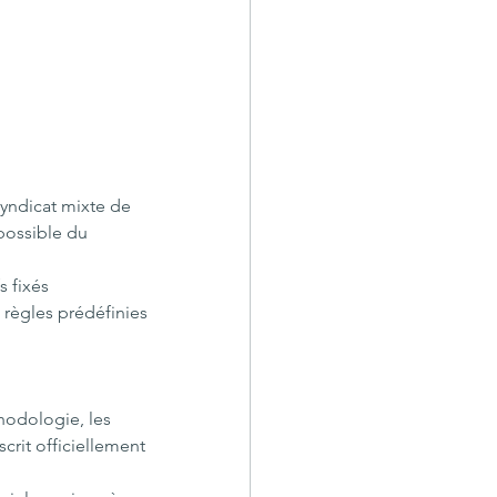
syndicat mixte de 
 possible du 
 fixés 
 règles prédéfinies 
hodologie, les 
crit officiellement 