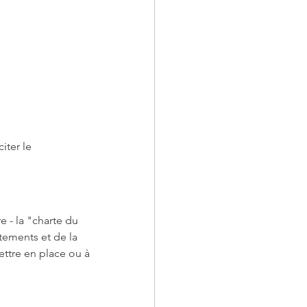
ter le 
e - la "charte du 
ements et de la 
ttre en place ou à 