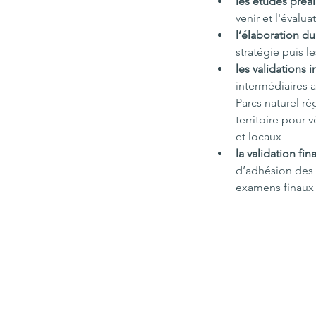
les études préal
venir et l'évalu
l’élaboration du
stratégie puis l
les validations 
intermédiaires a
Parcs naturel r
territoire pour 
et locaux
la validation fina
d’adhésion des 
examens finaux p