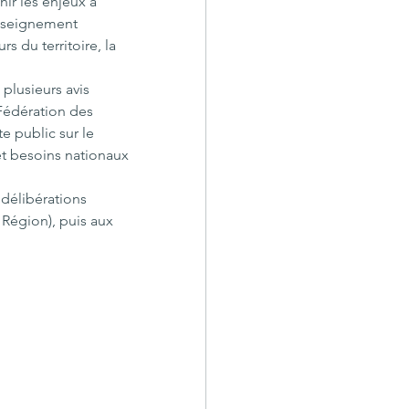
nir les enjeux à 
enseignement 
s du territoire, la 
 plusieurs avis 
 Fédération des 
 public sur le 
 et besoins nationaux 
 délibérations 
Région), puis aux 