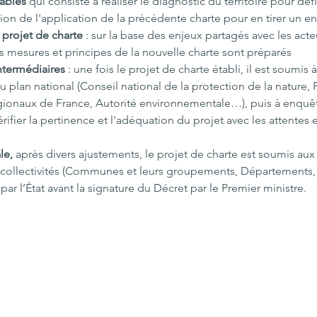
ables 
qui consiste à réaliser le diagnostic du territoire pour défi
ation de l'application de la précédente charte pour en tirer un 
 projet de charte
 : sur la base des enjeux partagés avec les acteur
es mesures et principes de la nouvelle charte sont préparés
intermédiaires
 : une fois le projet de charte établi, il est soumis à
u plan national (Conseil national de la protection de la nature,
égionaux de France, Autorité environnementale…), puis à enquête
vérifier la pertinence et l'adéquation du projet avec les attentes
le, 
après divers ajustements, le projet de charte est soumis aux
collectivités (Communes et leurs groupements, Départements, 
ar l’État avant la signature du Décret par le Premier ministre.