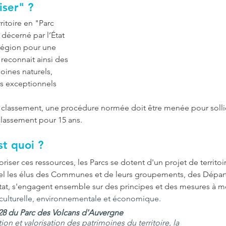
iser" ?
itoire en "Parc 
 décerné par l’État 
égion pour une 
 reconnait ainsi des 
moines naturels, 
ls exceptionnels 
 classement, une procédure normée doit être menée pour sollici
lassement pour 15 ans.
st quoi ?
oriser ces ressources, les Parcs se dotent d'un projet de territoir
uel les élus des Communes et de leurs groupements, des Départ
Etat, s'engagent ensemble sur des principes et des mesures à me
 culturelle, environnementale et économique.
028 du Parc des Volcans d'Auvergne
tion et valorisation des patrimoines du territoire, la 