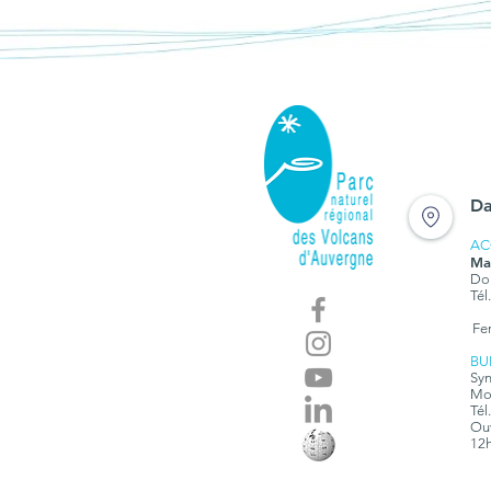
Da
AC
Ma
Dom
Tél
Fe
BU
Syn
Mon
Tél
Ouv
12h