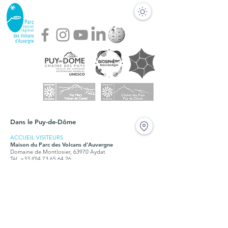
Dans le Puy-de-Dôme
ACCUEIL VISITEURS
Maison du Parc des Volcans d'Auvergne
Domaine de Montlosier, 63970 Aydat
Tél. +33 (0)4 73 65 64 26
Fermé durant les travaux en 2024 et 2025
BUREAUX
Syndicat mixte du Parc des Volcans d'Auvergne
Montlosier, 63970 Aydat
Tél.
+33 (0)4 73 65 64 00
Ouvert tous les jours, du lundi au vendredi, de 9h à
12h30 et de 14h à 17h15