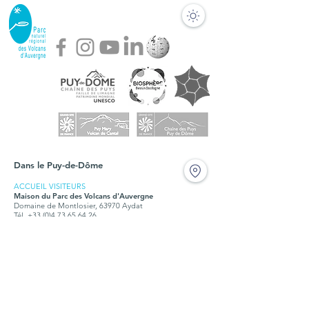
Dans le Puy-de-Dôme
ACCUEIL VISITEURS
Maison du Parc des Volcans d'Auvergne
Domaine de Montlosier, 63970 Aydat
Tél. +33 (0)4 73 65 64 26
Fermé durant les travaux en 2024 et 2025
BUREAUX
Syndicat mixte du Parc des Volcans d'Auvergne
Montlosier, 63970 Aydat
Tél.
+33 (0)4 73 65 64 00
Ouvert tous les jours, du lundi au vendredi, de 9h à
12h30 et de 14h à 17h15