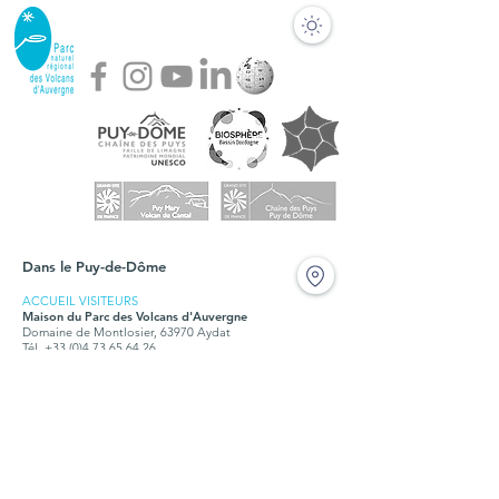
Dans le Puy-de-Dôme
ACCUEIL VISITEURS
Maison du Parc des Volcans d'Auvergne
Domaine de Montlosier, 63970 Aydat
Tél. +33 (0)4 73 65 64 26
Fermé durant les travaux en 2024 et 2025
BUREAUX
Syndicat mixte du Parc des Volcans d'Auvergne
Montlosier, 63970 Aydat
Tél.
+33 (0)4 73 65 64 00
Ouvert tous les jours, du lundi au vendredi, de 9h à
12h30 et de 14h à 17h15