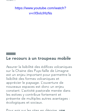
https://www.youtube.com/watch?
v=rX9xIcIHzNs
IIIIIIIIIIIIIIIIIII
Le recours à un troupeau mobile
Assurer la lisibilité des édifices volcaniques 
sur la Chaine des Puys-faille de Limagne 
est un enjeu important pour permettre la 
lisibilité des formes volcaniques et 
apprécier le paysage. L’ouverture de 
nouveaux espaces est donc un enjeu 
constant. L’activité pastorale menée dans 
les estives y contribue fortement et 
présente de multiples autres avantages : 
écologiques et sociaux. 
Pour agir sur les sites en déprise, 
une 