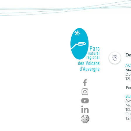
Da
AC
Ma
Dom
Tél
Fe
BU
Syn
Mon
Tél
Ouv
12h