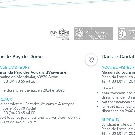
ns le Puy-de-Dôme
Dans le Cantal
CUEIL VISITEURS
ACCUEIL VISITEUR
ison du Parc des Volcans d'Auvergne
Maison du tourism
aine de Montlosier, 63970 Aydat
Place de l'hôtel de 
. +33 (0)4 73 65 64 26
Tél. + 33 (0)4 71 20
Ouvert :
rmé durant les travaux en 2024 et 2025
hors vacances scolai
dimanche, de 10h à
REAUX
petites vacances sc
dicat mixte du Parc des Volcans d'Auvergne
juillet et août : du
tlosier, 63970 Aydat
dimanche de 9h30 
. +33 (0)4 73 65 64 00
ert tous les jours, du lundi au vendredi, de 9h à
BUREAUX
30 et de 14h à 17h15
Syndicat mixte du 
Place de l'hôtel de 
Tél. + 33 (0)4 71 20