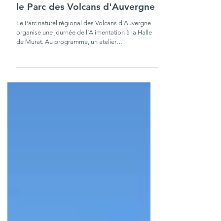
Samedi 22 novembre 2025,
journée de l'alimentation dans
le Parc des Volcans d'Auvergne
Le Parc naturel régional des Volcans d’Auvergne
organise une journée de l’Alimentation à la Halle
de Murat. Au programme, un atelier
intergénérationnel inspiré de la Fresque de
l’Alimentation et animé par Eco-accompagnement,
suivi d’une conférence sur le patrimoine alimentaire
du Parc des Volcans d’Auvergne par Éric Roux,
journaliste culinaire et par Christian Homeyer de
l’Institut d’Etudes Occitanes du Cantal. La soirée se
clôturera autour d’un buffet préparé par Jérôme
Caza