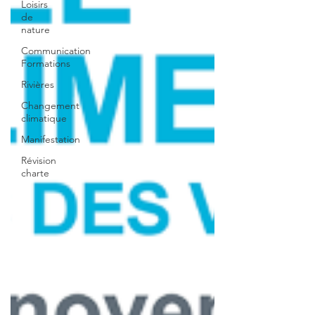
Loisirs
de
nature
Communication
Formations
Rivières
Changement
climatique
Manifestation
Révision
charte