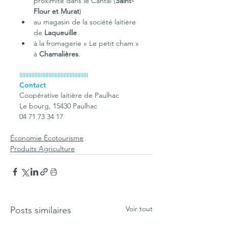
proximité dans le Cantal (
Saint-
Flour et Murat
)
au magasin de la société laitière 
de 
Laqueuille
à la fromagerie « Le petit cham » 
à 
Chamalières
.
IIIIIIIIIIIIIIIIIIIIIIIIIIIIIIIIIIIIIIIIIIIII
Contact
Coopérative laitière de Paulhac
Le bourg, 15430 Paulhac
04 71 73 34 17
Économie Écotourisme
Produits Agriculture
Voir tout
Posts similaires