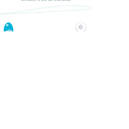
Sumène
Dans le Puy-de-Dôme
ACCUEIL VISITEURS
Maison du Parc des Volcans d'Auvergne
Domaine de Montlosier, 63970 Aydat
Tél. +33 (0)4 73 65 64 26
Fermé durant les travaux en 2024 et 2025
BUREAUX