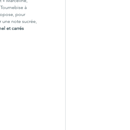
t « Marceline, 
 Tournebise à 
ropose, 
pour 
r une note sucrée,
l et carrés 