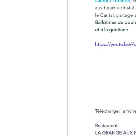
Laurent Trochon
, 
aux fleurs » situé 
le Cantal, partage 
Ballotines de poul
et à la gentiane
 : 
https://youtu.be/
Télécharger la 
fich
Restaurant 
LA GRANGE AUX 