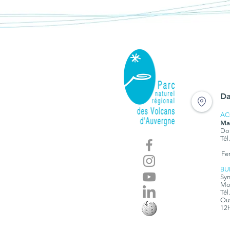
Da
AC
Ma
Dom
Tél
Fe
BU
Syn
Mon
Tél
Ouv
12h