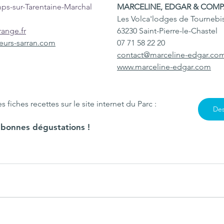
ps-sur-Tarentaine-Marchal
MARCELINE, EDGAR & COM
Les Volca'lodges de Tournebis
ange.fr
63230 Saint-Pierre-le-Chastel
eurs-sarran.com
07 71 58 22 20
contact@marceline-edgar.co
www.marceline-edgar.com
 fiches recettes sur le site internet du Parc :
Des
 bonnes dégustations ! 