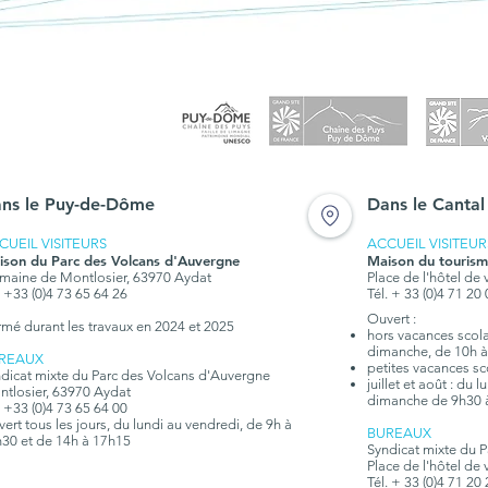
ns le Puy-de-Dôme
Dans le Cantal
CUEIL VISITEURS
ACCUEIL VISITEUR
ison du Parc des Volcans d'Auvergne
Maison du tourism
aine de Montlosier, 63970 Aydat
Place de l'hôtel de 
. +33 (0)4 73 65 64 26
Tél. + 33 (0)4 71 20
Ouvert :
rmé durant les travaux en 2024 et 2025
hors vacances scolai
dimanche, de 10h à
REAUX
petites vacances sc
dicat mixte du Parc des Volcans d'Auvergne
juillet et août : du
tlosier, 63970 Aydat
dimanche de 9h30 
. +33 (0)4 73 65 64 00
ert tous les jours, du lundi au vendredi, de 9h à
BUREAUX
30 et de 14h à 17h15
Syndicat mixte du 
Place de l'hôtel de 
Tél. + 33 (0)4 71 20