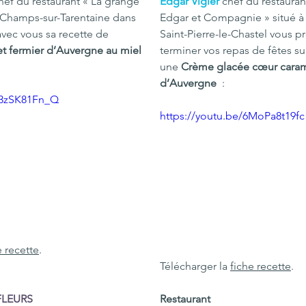
chef du restaurant « La grange 
Edgar Vigier
 chef du restauran
à Champs-sur-Tarentaine dans 
Edgar et Compagnie » situé à
avec vous sa recette de 
Saint-Pierre-le-Chastel vous p
et fermier d’Auvergne au miel 
terminer vos repas de fêtes su
une 
Crème glacée cœur carame
d’Auvergne 
 :
A3zSK81Fn_Q
https://youtu.be/6MoPa8t19fc
e recette
.
Télécharger la 
fiche recette
.
FLEURS
Restaurant 