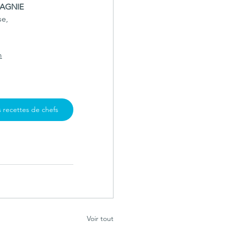
PAGNIE
e, 
m
 recettes de chefs
Voir tout