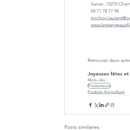
Sarran, 15270 Cham
04 71 78 77 98
trochon.laurent@or
www.lagrangeauxfl
Retrouvez deux autres
Joyeuses fêtes et
Mots-clés :
Producteurs
Produits Agriculture
Posts similaires