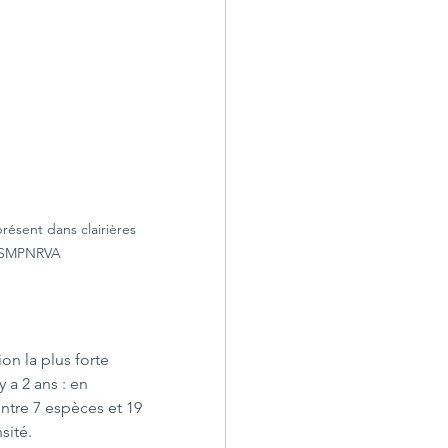
présent dans clairières 
 SMPNRVA
on la plus forte 
 a 2 ans : en 
ntre 7 espèces et 19 
ité.  