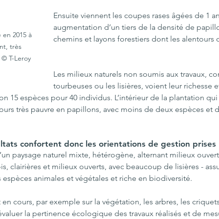
Ensuite viennent les coupes rases âgées de 1 a
augmentation d’un tiers de la densité de papillo
e en 2015 à 
chemins et layons forestiers dont les alentours on
t, très 
 © T-Leroy 
Les milieux naturels non soumis aux travaux, co
tourbeuses ou les lisières, voient leur richesse et
on 15 espèces pour 40 individus. L’intérieur de la plantation qui
ujours très pauvre en papillons, avec moins de deux espèces et 
tats confortent donc les orientations de gestion prises 
d’un paysage naturel mixte, hétérogène, alternant milieux ouvert
, clairières et milieux ouverts, avec beaucoup de lisières - ass
 espèces animales et végétales et riche en biodiversité. 
en cours, par exemple sur la végétation, les arbres, les criquet
évaluer la pertinence écologique des travaux réalisés et de mesu