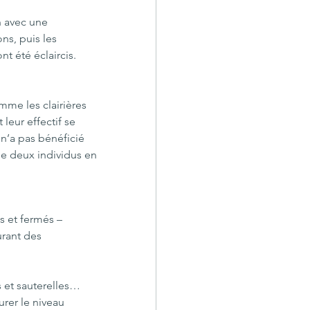
n avec une 
ns, puis les 
t été éclaircis. 
mme les clairières 
 leur effectif se 
 n’a pas bénéficié 
de deux individus en 
s et fermés – 
urant des 
s et sauterelles… 
rer le niveau 