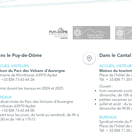
ns le Puy-de-Dôme
Dans le Cantal
CUEIL VISITEURS
ACCUEIL VISITEUR
ison du Parc des Volcans d'Auvergne
Maison du tourism
aine de Montlosier, 63970 Aydat
Place de l'hôtel de 
. +33 (0)4 73 65 64 26
Tél. + 33 (0)4 71 20
Ouvert :
rmé durant les travaux en 2024 et 2025
hors vacances scolai
dimanche, de 10h à
REAUX
petites vacances sc
dicat mixte du Parc des Volcans d'Auvergne
juillet et août : du
tlosier, 63970 Aydat
dimanche de 9h30 
. +33 (0)4 73 65 64 00
ert tous les jours, du lundi au vendredi, de 9h à
BUREAUX
30 et de 14h à 17h15
Syndicat mixte du 
Place de l'hôtel de 
Tél. + 33 (0)4 71 20