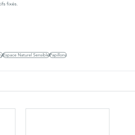
fs fixés.
cy
Espace Naturel Sensible
Papillons