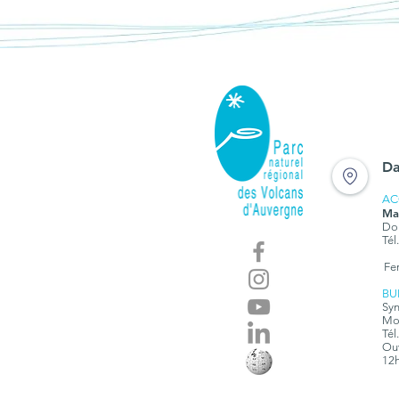
Da
AC
Ma
Dom
Tél
Fe
BU
Syn
Mon
Tél
Ouv
12h