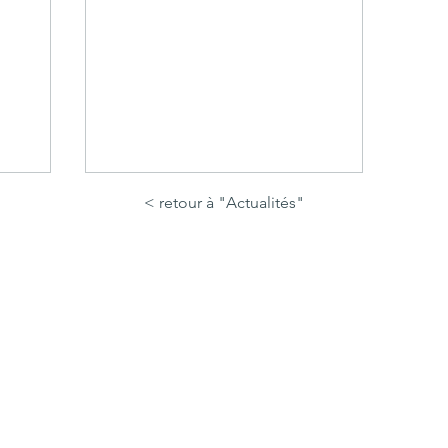
< retour à "Actualités"
L’Apollon arverne,
emblème du Sancy, sous
surveillance