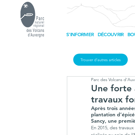
S'INFORMER
DÉCOUVRIR
BO
Trouver d'autres articles
Parc des Volcans d'Au
Une forte 
travaux fo
Après trois année
plantation d’épicé
Sancy, une premièr
En 2015, des travaux
réalisés au sein de l