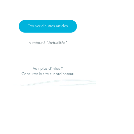
Trouver d'autres articles
< retour à "Actualités"
Voir plus d'infos ?
Mieux connaître les forêts
Consulter le site sur ordinateur.
de la Réserve de Chastreix-
Sancy pour mieux préserver
leur biodiversité