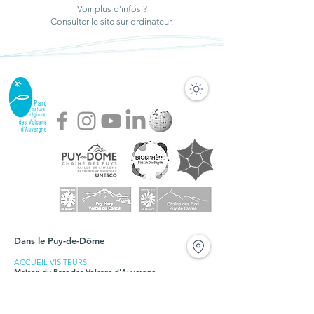
Voir plus d'infos ?
Jolan et de la
naturelle du Canta
Consulter le site sur ordinateur.
Gazelle
Dans le Puy-de-Dôme
ACCUEIL VISITEURS
Maison du Parc des Volcans d'Auvergne
Domaine de Montlosier, 63970 Aydat
Tél. +33 (0)4 73 65 64 26
Fermé durant les travaux en 2024 et 2025