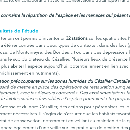
 2016, en collaboration avec le Conservatoire Botanique Nation
 connaitre la répartition de l’espèce et les menaces qui pèsent s
ultats de l'étude
terrain ont permis d’inventorier 
32 stations
 sur les quatre sites
a été rencontrée dans deux types de contexte : dans des lacs (
uze, de Montcineyre, des Bondes…) ou dans des dépressions h
dans le sud du plateau du Cézallier. Plusieurs lieux de présence
lus abriter l’espèce aujourd’hui, potentiellement en lien ave
enrichissement en nutriments).
uation préoccupante sur les zones humides du Cézallier Cantali
ssité de mettre en place des opérations de restauration sur que
tamment, avec les éleveurs concernés. Des expérimentations fa
de faibles surfaces favorables à l’espèce pourraient être propo
’Artense et du nord Cézallier, des actions pour pérenniser les  
ment nécessaires. Il s’agira de s’assurer que les habitats favora
tat de conservation, notamment en veillant au maintien de la qu
gnera également d’une veille sur les pratiques de gestion des 