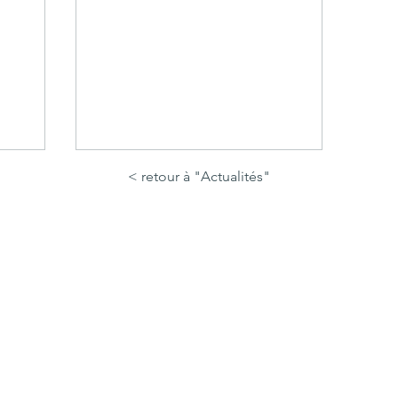
< retour à "Actualités"
s
Une tourbière pleine de
La
libellules à Chastreix-Sancy