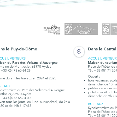
ns le Puy-de-Dôme
Dans le Cantal
CUEIL VISITEURS
ACCUEIL VISITEUR
ison du Parc des Volcans d'Auvergne
Maison du tourism
aine de Montlosier, 63970 Aydat
Place de l'hôtel de 
. +33 (0)4 73 65 64 26
Tél. + 33 (0)4 71 20
Ouvert :
rmé durant les travaux en 2024 et 2025
hors vacances scolai
dimanche, de 10h à
REAUX
petites vacances sc
dicat mixte du Parc des Volcans d'Auvergne
juillet et août : du
tlosier, 63970 Aydat
dimanche de 9h30 
. +33 (0)4 73 65 64 00
ert tous les jours, du lundi au vendredi, de 9h à
BUREAUX
30 et de 14h à 17h15
Syndicat mixte du 
Place de l'hôtel de 
Tél. + 33 (0)4 71 20