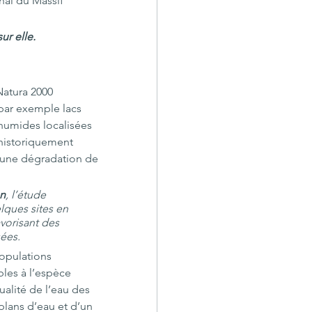
al du Massif 
ur elle.
 Natura 2000 
par exemple lacs 
umides localisées 
 historiquement 
c une dégradation de 
en
, l’étude 
lques sites en 
vorisant des 
sées.
populations 
bles à l’espèce 
alité de l’eau des 
plans d’eau et d’un 