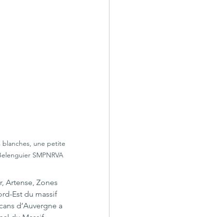
s blanches, une petite 
-Belenguier SMPNRVA
er, Artense, Zones 
rd-Est du massif 
olcans d’Auvergne a 