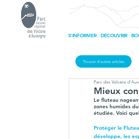
S'INFORMER
DÉCOUVRIR
BO
Trouver d'autres articles
Parc des Volcans d'Au
Mieux conn
Le fluteau nagean
zones humides du 
étudiée. Voici que
Protéger le Flutea
développe, les esp