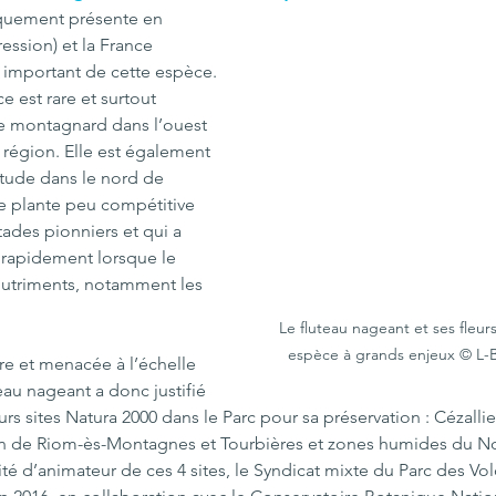
iquement présente en 
ession) et la France 
 important de cette espèce. 
 est rare et surtout 
ge montagnard dans l’ouest 
 région. Elle est également 
itude dans le nord de 
e plante peu compétitive 
tades pionniers et qui a 
 rapidement lorsque le 
 nutriments, notamment les 
Le fluteau nageant et ses fleur
espèce à grands enjeux © L
re et menacée à l’échelle 
au nageant a donc justifié 
urs sites Natura 2000 dans le Parc pour sa préservation : Cézalli
n de Riom-ès-Montagnes et Tourbières et zones humides du No
lité d’animateur de ces 4 sites, le Syndicat mixte du Parc des V