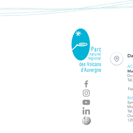
Da
AC
Ma
Dom
Tél
Fe
BU
Syn
Mon
Tél
Ouv
12h