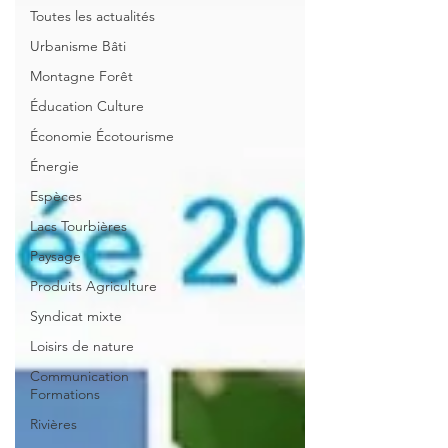
Toutes les actualités
Urbanisme Bâti
Montagne Forêt
Éducation Culture
Économie Écotourisme
Énergie
Espèces
Lacs Tourbières
Paysage
Produits Agriculture
Syndicat mixte
Loisirs de nature
Communication
Formations
Rivières