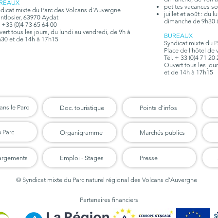
REAUX
petites vacances sc
dicat mixte du Parc des Volcans d'Auvergne
juillet et août : du
tlosier, 63970 Aydat
dimanche de 9h30 
. +33 (0)4 73 65 64 00
ert tous les jours, du lundi au vendredi, de 9h à
BUREAUX
30 et de 14h à 17h15
Syndicat mixte du 
Place de l'hôtel de 
Tél. + 33 (0)4 71 20
Ouvert tous les jou
et de 14h à 17h15
ans le Parc
Doc. touristique
Points d'infos
u Parc
Organigramme
Marchés publics
argements
Emploi - Stages
Presse
© Syndicat mixte du Parc naturel régional des Volcans d'Auvergne
Partenaires financiers