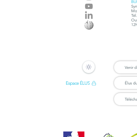
BU
Syn
Mon
Tél
Ouv
12h
Venir d
Espace ÉLUS
Élus d
Téléch