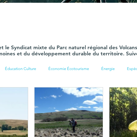
 et le Syndicat mixte du Parc naturel régional des Volc
moines et du développement durable du territoire. Suivez
Éducation Culture
Économie Écotourisme
Énergie
Espè
re
Communication Formations
Rivières
Changement climat