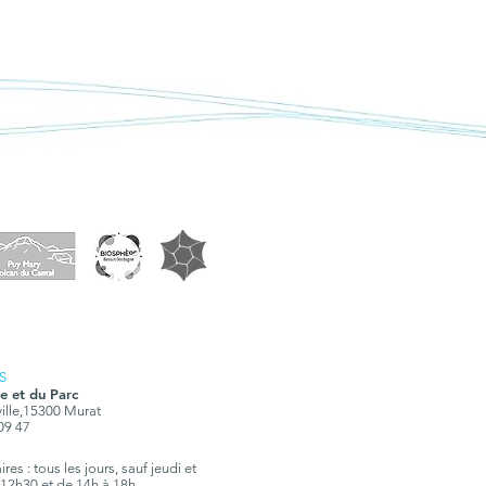
S
e et du Parc
ville,15300 Murat
 09 47
res : tous les jours, sauf jeudi et
12h30 et de 14h à 18h