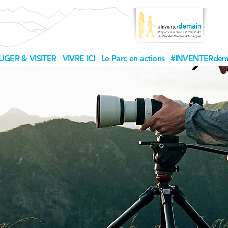
UGER & VISITER
VIVRE ICI
Le Parc en actions
#INVENTERdem