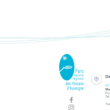
Da
AC
Ma
Dom
Tél
Fe