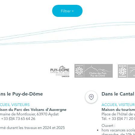
Filtrer +
ns le Puy-de-Dôme
Dans le Cantal
CUEIL VISITEURS
ACCUEIL VISITEUR
ison du Parc des Volcans d'Auvergne
Maison du tourism
aine de Montlosier, 63970 Aydat
Place de l'hôtel de 
. +33 (0)4 73 65 64 26
Tél. + 33 (0)4 71 20
Ouvert :
rmé durant les travaux en 2024 et 2025
hors vacances scolai
dimanche, de 10h à