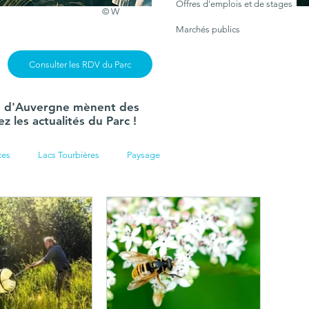
Offres d'emplois et de stages
© W
Marchés publics
Consulter les RDV du Parc
ans d'Auvergne mènent des
 les actualités du Parc !
ces
Lacs Tourbières
Paysage
ique
Manifestation
Révision charte